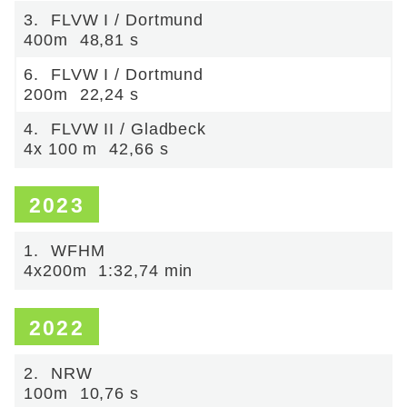
3.
FLVW I / Dortmund
400m
48,81 s
6.
FLVW I / Dortmund
200m
22,24 s
4.
FLVW II / Gladbeck
4x 100 m
42,66 s
2023
1.
WFHM
4x200m
1:32,74 min
2022
2.
NRW
100m
10,76 s