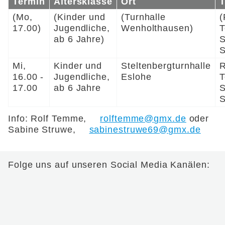
Termin
Altersklasse
Ort
T
(Mo,
(Kinder und
(Turnhalle
(
17.00)
Jugendliche,
Wenholthausen)
ab 6 Jahre)
S
S
Mi,
Kinder und
Steltenbergturnhalle
R
16.00 -
Jugendliche,
Eslohe
17.00
ab 6 Jahre
S
S
Info: Rolf Temme,
r
lft
mm
gmx
d
oder
Sabine Struwe,
s
b
n
str
w
69
gmx
d
Folge uns auf unseren Social Media Kanälen: