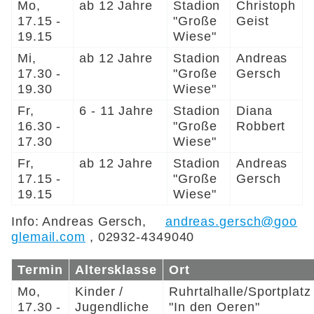
Mo,
ab 12 Jahre
Stadion
Christoph
17.15 -
"Große
Geist
19.15
Wiese"
Mi,
ab 12 Jahre
Stadion
Andreas
17.30 -
"Große
Gersch
19.30
Wiese"
Fr,
6 - 11 Jahre
Stadion
Diana
16.30 -
"Große
Robbert
17.30
Wiese"
Fr,
ab 12 Jahre
Stadion
Andreas
17.15 -
"Große
Gersch
19.15
Wiese"
Info: Andreas Gersch,
ndr
s
g
rsch
g
gl
m
l
c
m
, 02932-4349040
Termin
Altersklasse
Ort
Mo,
Kinder /
Ruhrtalhalle/Sportplatz
17.30 -
Jugendliche
"In den Oeren"