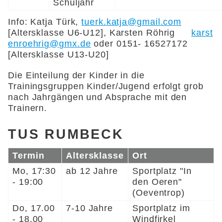
Schuljahr
Info: Katja Türk,
tuerk.katja@gmail.com
[Altersklasse U6-U12], Karsten Röhrig
k
rst
nr
hr
g
gmx
d
oder 0151- 16527172
[Altersklasse U13-U20]
Die Einteilung der Kinder in die
Trainingsgruppen Kinder/Jugend erfolgt grob
nach Jahrgängen und Absprache mit den
Trainern.
TUS RUMBECK
Termin
Altersklasse
Ort
Mo, 17:30
ab 12 Jahre
Sportplatz "In
- 19:00
den Oeren"
(Oeventrop)
Do, 17.00
7-10 Jahre
Sportplatz im
- 18.00
Windfirkel