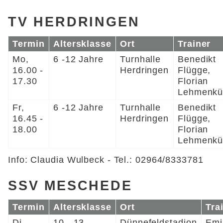
TV HERDRINGEN
Termin
Altersklasse
Ort
Trainer
Mo,
6 -12 Jahre
Turnhalle
Benedikt
16.00 -
Herdringen
Flügge,
17.30
Florian
Lehmenkü
Fr,
6 -12 Jahre
Turnhalle
Benedikt
16.45 -
Herdringen
Flügge,
18.00
Florian
Lehmenkü
Info: Claudia Wulbeck - Tel.: 02964/8333781
SSV MESCHEDE
Termin
Altersklasse
Ort
Tra
Di,
10 - 13
Dünnefeldstadion
Emi