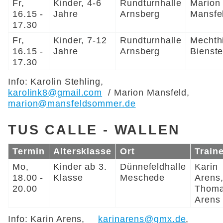
Fr,
Kinder, 4-6
Rundturnhalle
Marion
16.15 -
Jahre
Arnsberg
Mansfe
17.30
Fr,
Kinder, 7-12
Rundturnhalle
Mechth
16.15 -
Jahre
Arnsberg
Bienste
17.30
Info: Karolin Stehling,
karolink8@gmail.com
/
Marion Mansfeld,
marion@mansfeldsommer.de
TUS CALLE - WALLEN
Termin
Altersklasse
Ort
Traine
Mo,
Kinder ab 3.
Dünnefeldhalle
Karin
18.00 -
Klasse
Meschede
Arens
20.00
Thom
Arens
Info: Karin Arens,
karinarens@gmx.de
,