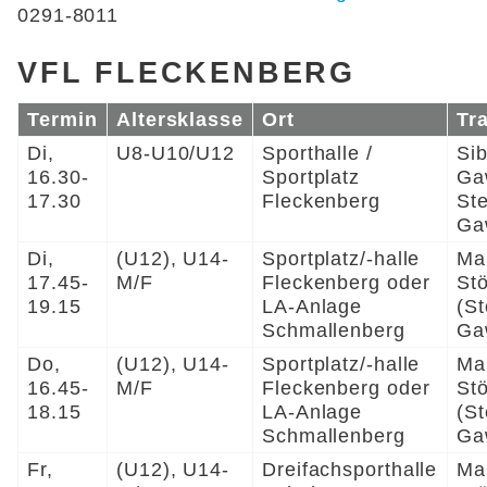
0291-8011
VFL FLECKENBERG
Termin
Altersklasse
Ort
Tr
Di,
U8-U10/U12
Sporthalle /
Sib
16.30-
Sportplatz
Ga
17.30
Fleckenberg
Ste
Ga
Di,
(U12), U14-
Sportplatz/-halle
Mar
17.45-
M/F
Fleckenberg oder
St
19.15
LA-Anlage
(St
Schmallenberg
Ga
Do,
(U12), U14-
Sportplatz/-halle
Mar
16.45-
M/F
Fleckenberg oder
St
18.15
LA-Anlage
(St
Schmallenberg
Ga
Fr,
(U12), U14-
Dreifachsporthalle
Mar