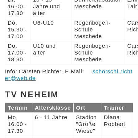
16.00 -
Jahre und
Meschede
Tair
17.30
älter
Do,
U6-U10
Regenbogen-
Car
15.30 -
Schule
Ric
17.00
Meschede
Do,
U10 und
Regenbogen-
Car
17.00 -
älter
Schule
Ric
18.30
Meschede
Info: Carsten Richter, E-Mail:
sch
rsch
-r
cht
r
w
b
d
TV NEHEIM
Termin
Altersklasse
Ort
Trainer
Mo,
6 - 11 Jahre
Stadion
Diana
16.00 -
"Große
Robbert
17.30
Wiese"