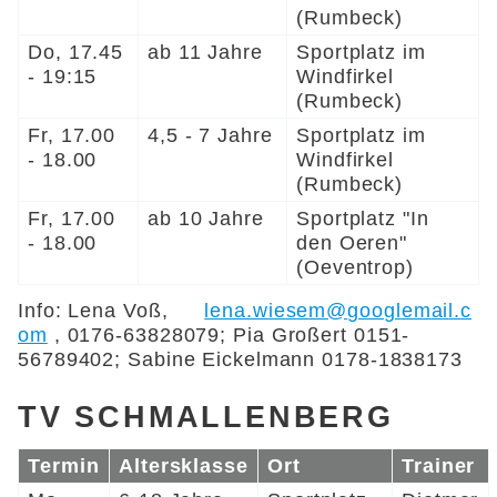
(Rumbeck)
Do, 17.45
ab 11 Jahre
Sportplatz im
- 19:15
Windfirkel
(Rumbeck)
Fr, 17.00
4,5 - 7 Jahre
Sportplatz im
- 18.00
Windfirkel
(Rumbeck)
Fr, 17.00
ab 10 Jahre
Sportplatz "In
- 18.00
den Oeren"
(Oeventrop)
Info: Lena Voß,
l
n
w
s
m
g
gl
m
l
c
m
, 0176-63828079; Pia Großert 0151-
56789402; Sabine Eickelmann 0178-1838173
TV SCHMALLENBERG
Termin
Altersklasse
Ort
Trainer