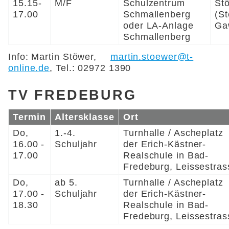
15.15-
M/F
Schulzentrum
St
17.00
Schmallenberg
(St
oder LA-Anlage
Ga
Schmallenberg
Info: Martin Stöwer,
martin.stoewer@t-
online.de
, Tel.: 02972 1390
TV FREDEBURG
Termin
Altersklasse
Ort
Do,
1.-4.
Turnhalle / Ascheplatz
16.00 -
Schuljahr
der Erich-Kästner-
17.00
Realschule in Bad-
Fredeburg, Leissestras
Do,
ab 5.
Turnhalle / Ascheplatz
17.00 -
Schuljahr
der Erich-Kästner-
18.30
Realschule in Bad-
Fredeburg, Leissestras