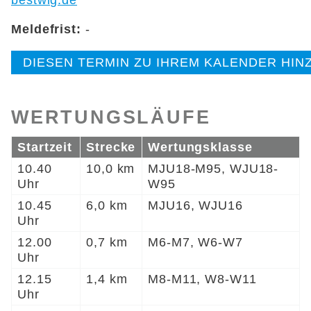
bestwig.de
Meldefrist:
-
DIESEN TERMIN ZU IHREM KALENDER HI
WERTUNGSLÄUFE
Startzeit
Strecke
Wertungsklasse
10.40
10,0 km
MJU18-M95, WJU18-
Uhr
W95
10.45
6,0 km
MJU16, WJU16
Uhr
12.00
0,7 km
M6-M7, W6-W7
Uhr
12.15
1,4 km
M8-M11, W8-W11
Uhr