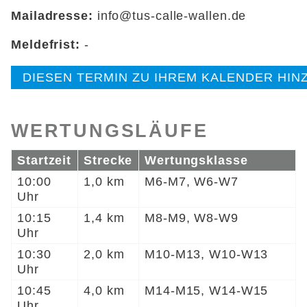
Mailadresse:
info@tus-calle-wallen.de
Meldefrist:
-
DIESEN TERMIN ZU IHREM KALENDER HI
WERTUNGSLÄUFE
Startzeit
Strecke
Wertungsklasse
10:00
1,0 km
M6-M7, W6-W7
Uhr
10:15
1,4 km
M8-M9, W8-W9
Uhr
10:30
2,0 km
M10-M13, W10-W13
Uhr
10:45
4,0 km
M14-M15, W14-W15
Uhr